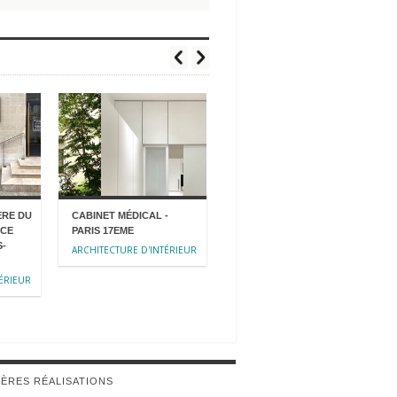
ÈRE DU
CABINET MÉDICAL -
LABORATOIRE DE
NCE
PARIS 17EME
CORRECTION AUDITIVE
S-
ERIC BIZAGUET - PARIS &
ARCHITECTURE D'INTÉRIEUR
VERSAILLES
ÉRIEUR
ARCHITECTURE D'INTÉRIEUR
ÈRES RÉALISATIONS